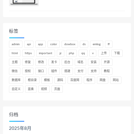
标签
admin
api
app
color
dowbox
ds
emlog
ff
html
https
important
jz
php
qq
v
上传
下载
主题
修复
修改
发卡
后台
域名
安装
开源
微信
授权
接口
插件
搭建
支付
支持
教程
数据库
根目录
模板
源码
百度网
程序
网盘
网站
自定义
蓝奏
视频
页面
归档
2025年8月