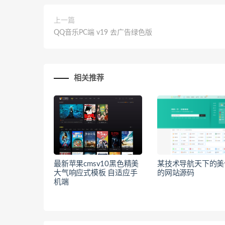
上一篇
QQ音乐PC端 v19 去广告绿色版
相关推荐
最新苹果cmsv10黑色精美
某技术导航天下的美
大气响应式模板 自适应手
的网站源码
机端