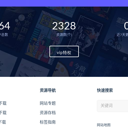
64
2328
户总数
资源数(个)
近7天更
vip特权
资源导航
快速搜索
下载
网站专题
下载
资源存档
下载
标签指南
网站地图