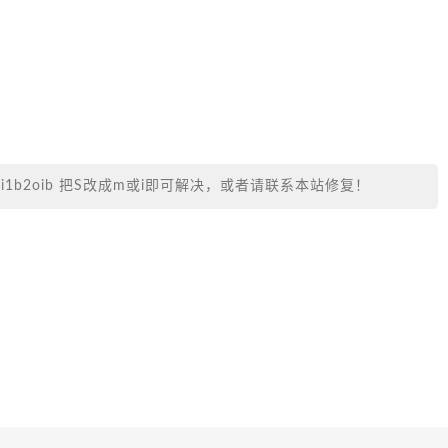
.com/i1b2oib 把S改成m或i即可解决，或者请联系本站修复！