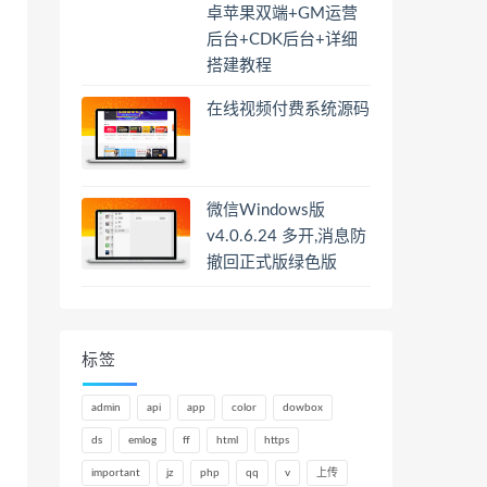
卓苹果双端+GM运营
后台+CDK后台+详细
搭建教程
在线视频付费系统源码
微信Windows版
v4.0.6.24 多开,消息防
撤回正式版绿色版
标签
admin
api
app
color
dowbox
ds
emlog
ff
html
https
important
jz
php
qq
v
上传