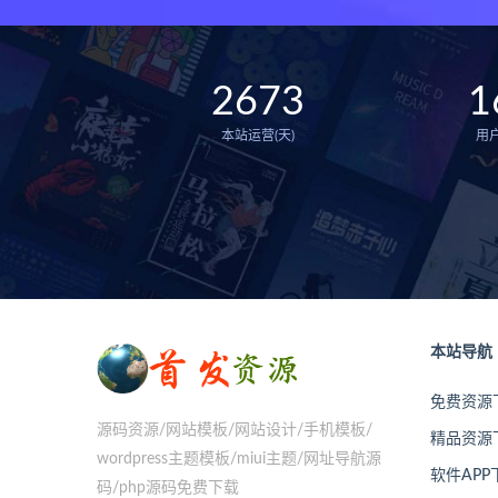
2673
1
本站运营(天)
用
本站导航
免费资源
源码资源/网站模板/网站设计/手机模板/
精品资源
wordpress主题模板/miui主题/网址导航源
软件APP
码/php源码免费下载