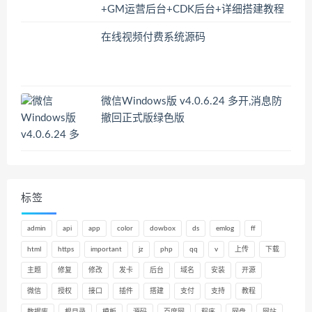
+GM运营后台+CDK后台+详细搭建教程
在线视频付费系统源码
微信Windows版 v4.0.6.24 多开,消息防
撤回正式版绿色版
标签
admin
api
app
color
dowbox
ds
emlog
ff
html
https
important
jz
php
qq
v
上传
下载
主题
修复
修改
发卡
后台
域名
安装
开源
微信
授权
接口
插件
搭建
支付
支持
教程
数据库
根目录
模板
源码
百度网
程序
网盘
网站