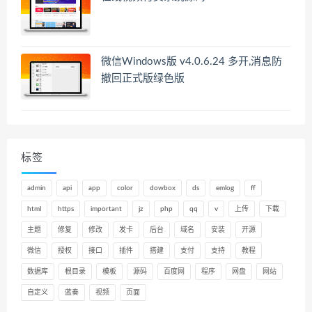
微信Windows版 v4.0.6.24 多开,消息防
撤回正式版绿色版
标签
admin
api
app
color
dowbox
ds
emlog
ff
html
https
important
jz
php
qq
v
上传
下载
主题
修复
修改
发卡
后台
域名
安装
开源
微信
授权
接口
插件
搭建
支付
支持
教程
数据库
根目录
模板
源码
百度网
程序
网盘
网站
自定义
蓝奏
视频
页面