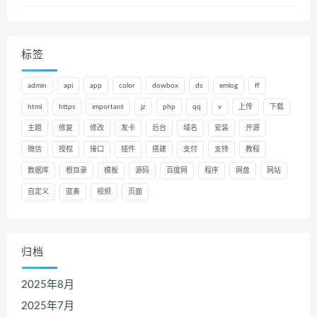
标签
admin
api
app
color
dowbox
ds
emlog
ff
html
https
important
jz
php
qq
v
上传
下载
主题
修复
修改
发卡
后台
域名
安装
开源
微信
授权
接口
插件
搭建
支付
支持
教程
数据库
根目录
模板
源码
百度网
程序
网盘
网站
自定义
蓝奏
视频
页面
归档
2025年8月
2025年7月