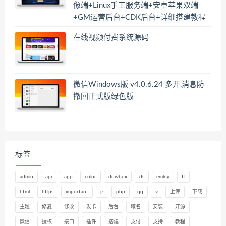
像端+Linux手工服务端+安卓苹果双端
+GM运营后台+CDK后台+详细搭建教程
在线视频付费系统源码
微信Windows版 v4.0.6.24 多开,消息防
撤回正式版绿色版
标签
admin
api
app
color
dowbox
ds
emlog
ff
html
https
important
jz
php
qq
v
上传
下载
主题
修复
修改
发卡
后台
域名
安装
开源
微信
授权
接口
插件
搭建
支付
支持
教程