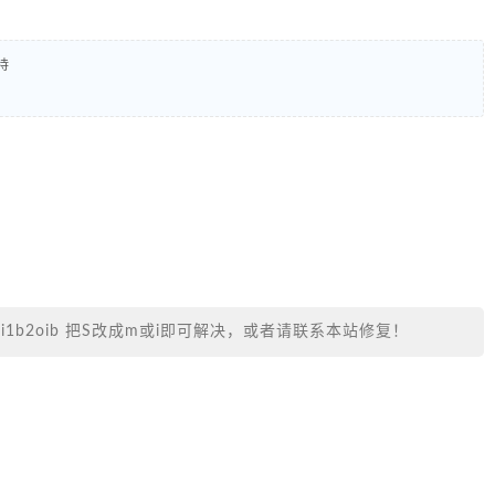
持
.com/i1b2oib 把S改成m或i即可解决，或者请联系本站修复！