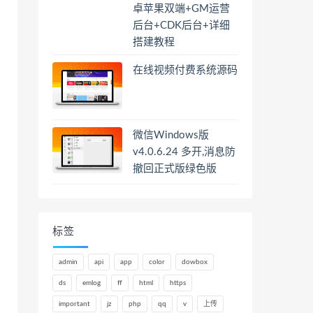
卓苹果双端+GM运营
后台+CDK后台+详细
搭建教程
在线视频付费系统源码
微信Windows版
v4.0.6.24 多开,消息防
撤回正式版绿色版
标签
admin
api
app
color
dowbox
ds
emlog
ff
html
https
important
jz
php
qq
v
上传