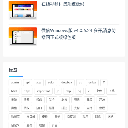
在线视频付费系统源码
微信Windows版 v4.0.6.24 多开,消息防
撤回正式版绿色版
标签
admin
api
app
color
dowbox
ds
emlog
ff
html
https
important
jz
php
qq
v
上传
下载
主题
修复
修改
发卡
后台
域名
安装
开源
微信
授权
接口
插件
搭建
支付
支持
教程
数据库
根目录
模板
源码
百度网
程序
网盘
网站
自定义
蓝奏
视频
页面