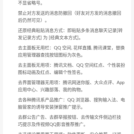
不显省略号。
禁止对方发送的消息防撤回（好友对方发的消息撤回
后仍然可见）。
还原经典粘贴消息方式：即粘贴多条消息聊天记录[转
发记录方式] 为 [经典文本方式]。
去主面板无用栏：QQ 空间, 花样直播, 腾讯课堂，替换
应用管理器查找按钮图标为灰色。
去主面板无用项：腾讯文档、QQ 空间红点、个性装扮
图标动画及红点、编辑个性签名。
去界面管理器无用项：腾讯网迷你版、大众点评、App
应用中心、兴趣部落、我的购物。
去各种腾讯系产品推广：QQ 浏览器、搜狗输入法、电
脑管家的诱导安装弹窗推广提示。
去群公告广告、去群举报按钮、去传输文件侧边栏技
巧提示及传视频QQ影音推荐推广。