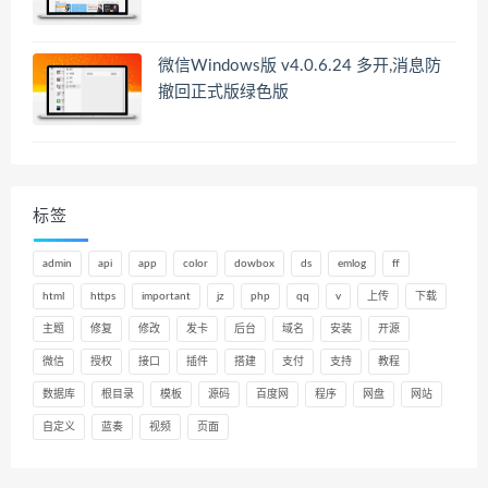
微信Windows版 v4.0.6.24 多开,消息防
撤回正式版绿色版
标签
admin
api
app
color
dowbox
ds
emlog
ff
html
https
important
jz
php
qq
v
上传
下载
主题
修复
修改
发卡
后台
域名
安装
开源
微信
授权
接口
插件
搭建
支付
支持
教程
数据库
根目录
模板
源码
百度网
程序
网盘
网站
自定义
蓝奏
视频
页面