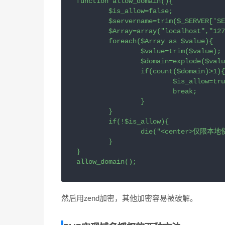
function allow_domain(){

	$is_allow=false;

	$servername=trim($_SERVER['SERVER_NAME']);

	$Array=array("localhost","127.0.0.1","test.com","test1.com");

	foreach($Array as $value){

		$value=trim($value);

		$domain=explode($value,$servername);

		if(count($domain)>1){

			$is_allow=true;

			break;

		}

	}

	if(!$is_allow){

		die("<center>仅限本地使用！需要域名授权请联系jb51.net");

	}

}

allow_domain();
然后用zend加密，其他加密容易被破解。