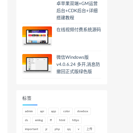
卓苹果双端+GM运营
后台+CDK后台+详细
搭建教程
在线视频付费系统源码
微信Windows版
v4.0.6.24 多开,消息防
撤回正式版绿色版
标签
admin
api
app
color
dowbox
ds
emlog
ff
html
https
important
jz
php
qq
v
上传