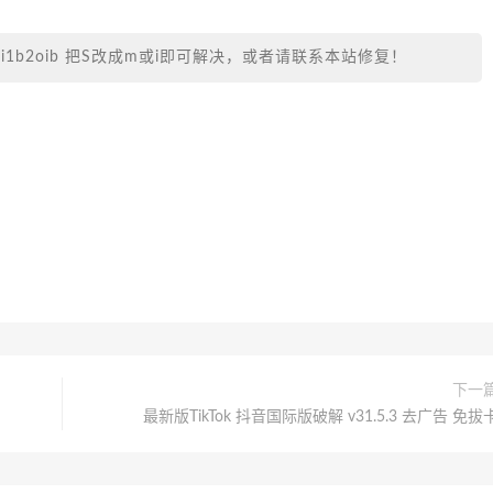
.com/i1b2oib 把S改成m或i即可解决，或者请联系本站修复！
下一
最新版TikTok 抖音国际版破解 v31.5.3 去广告 免拔