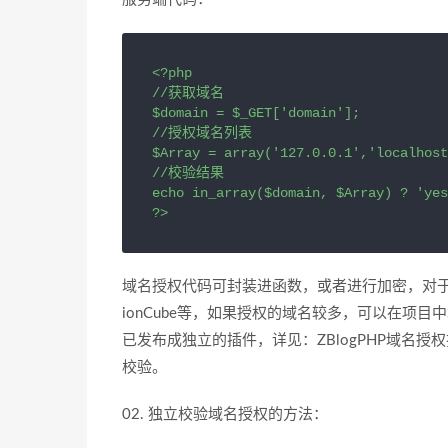
<?php

//获取域名

$domain = $_GET['domain'];

//授权域名列表

$Array = array('127.0.0.1','localhost
//校验结果

echo in_array($domain, $Array) ? 'yes
?>
域名授权代码可封装进函数，或者进行加密，对于常用
ionCube等，如果授权的域名较多，可以在项
已发布成独立的插件，详见：ZBlogPHP域名授权
校验。
02. 独立校验域名授权的方法：