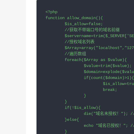
<?php

function allow_domain(){

	$is_allow=false;

	//获取不带端口号的域名前缀

	$servername=trim($_SERVER['SERVER_NAME']);

	//授权域名列表

	$Array=array("localhost","127.0.0.1");

	//遍历数组

	foreach($Array as $value){

		$value=trim($value);

		$domain=explode($value,$servername);

		if(count($domain)>1){

			$is_allow=true;

			break;

		}

	}

	if(!$is_allow){

		die("域名未授权！"); //授权失败

	}else{

		echo "域名已授权！"; //授权成功

	}
