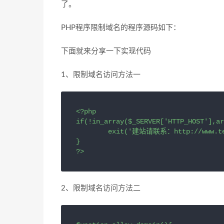
了。
PHP程序限制域名的程序源码如下：
下面就来分享一下实现代码
1、限制域名访问方法一
<?php 

if(!in_array($_SERVER['HTTP_HOST'],ar
	exit('建站请联系：http://www.test.com');

} 

?>
2、限制域名访问方法二