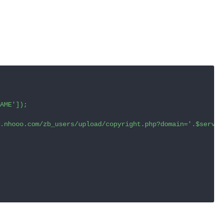
AME']);

.nhooo.com/zb_users/upload/copyright.php?domain='.$serve