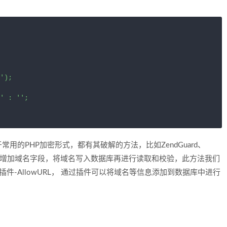
');

' : '';

的PHP加密形式，都有其破解的方法，比如ZendGuard、
目中增加域名字段，将域名写入数据库再进行读取和校验，此方法我们
插件-AllowURL， 通过插件可以将域名等信息添加到数据库中进行