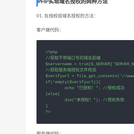
PHP实现域名授权的两种方法
01. 在线校验域名授权的方法：
客户端代码：
<?php

//获取不带端口号的域名前缀

$servername = trim($_SERVER['SERVER_N
//获取服务端授权文件校验

$verifyurl = file_get_contents('//www
if(!empty($verifyurl)){

	echo "已授权！"; //授权成功

}else{

	die("未授权！"); //授权失败

}

?>
服务端代码：