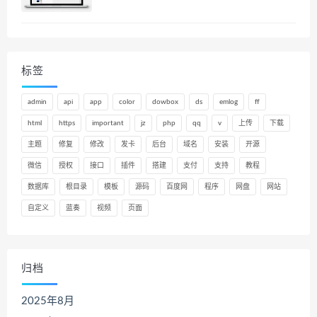
标签
admin
api
app
color
dowbox
ds
emlog
ff
html
https
important
jz
php
qq
v
上传
下载
主题
修复
修改
发卡
后台
域名
安装
开源
微信
授权
接口
插件
搭建
支付
支持
教程
数据库
根目录
模板
源码
百度网
程序
网盘
网站
自定义
蓝奏
视频
页面
归档
2025年8月