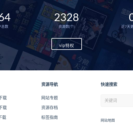
64
2328
户总数
资源数(个)
近7天更
vip特权
资源导航
快速搜索
下载
网站专题
下载
资源存档
下载
标签指南
网站地图