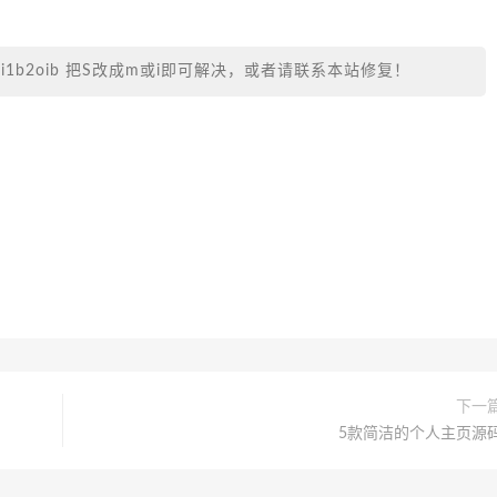
.com/i1b2oib 把S改成m或i即可解决，或者请联系本站修复！
下一
5款简洁的个人主页源