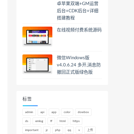
卓苹果双端+GM运营
后台+CDK后台+详细
搭建教程
在线视频付费系统源码
微信Windows版
v4.0.6.24 多开,消息防
撤回正式版绿色版
标签
admin
api
app
color
dowbox
ds
emlog
ff
html
https
important
jz
php
qq
v
上传