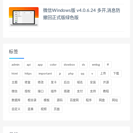
微信Windows版 v4.0.6.24 多开,消息防
撤回正式版绿色版
标签
admin
api
app
color
dowbox
ds
emlog
ff
html
https
important
jz
php
qq
v
上传
下载
主题
修复
修改
发卡
后台
域名
安装
开源
微信
授权
接口
插件
搭建
支付
支持
教程
数据库
根目录
模板
源码
百度网
程序
网盘
网站
自定义
蓝奏
视频
页面