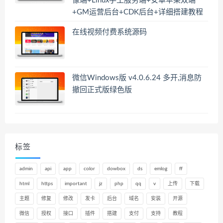
像端+Linux手工服务端+安卓苹果双端
+GM运营后台+CDK后台+详细搭建教程
在线视频付费系统源码
微信Windows版 v4.0.6.24 多开,消息防
撤回正式版绿色版
标签
admin
api
app
color
dowbox
ds
emlog
ff
html
https
important
jz
php
qq
v
上传
下载
主题
修复
修改
发卡
后台
域名
安装
开源
微信
授权
接口
插件
搭建
支付
支持
教程