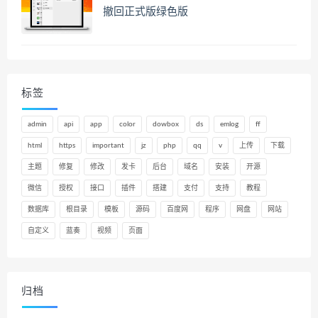
撤回正式版绿色版
标签
admin
api
app
color
dowbox
ds
emlog
ff
html
https
important
jz
php
qq
v
上传
下载
主题
修复
修改
发卡
后台
域名
安装
开源
微信
授权
接口
插件
搭建
支付
支持
教程
数据库
根目录
模板
源码
百度网
程序
网盘
网站
自定义
蓝奏
视频
页面
归档