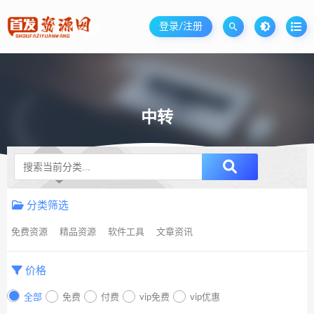
登录/注册
中转
升级SVIP无限免费下载
分类筛选
免费资源
精品资源
软件工具
文章资讯
价格
全部
免费
付费
vip免费
vip优惠