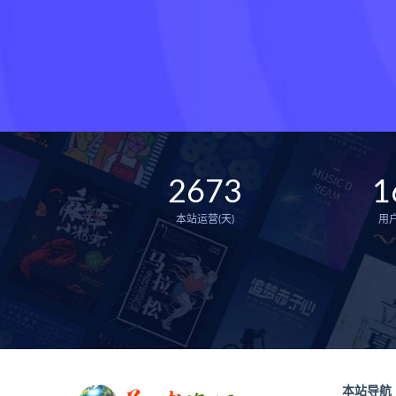
2673
1
本站运营(天)
用
本站导航