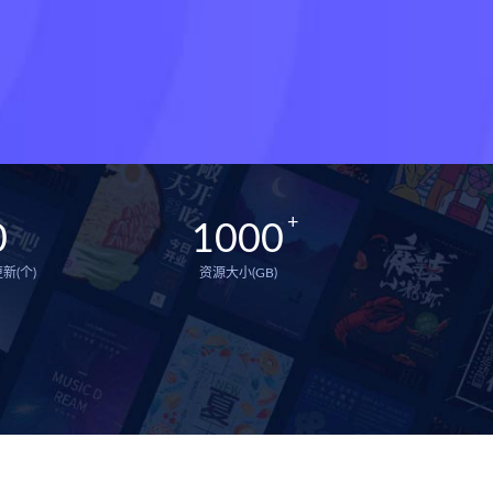
0
1000
新(个)
资源大小(GB)