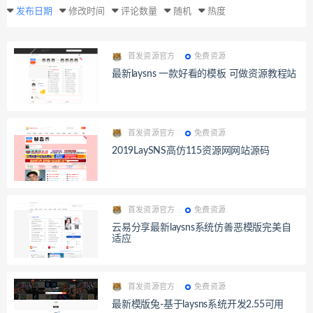
发布日期
修改时间
评论数量
随机
热度
首发资源官方
免费资源
最新laysns 一款好看的模板 可做资源教程站
首发资源官方
免费资源
2019LaySNS高仿115资源网网站源码
首发资源官方
免费资源
云易分享最新laysns系统仿善恶模版完美自
适应
首发资源官方
免费资源
最新模版兔-基于laysns系统开发2.55可用