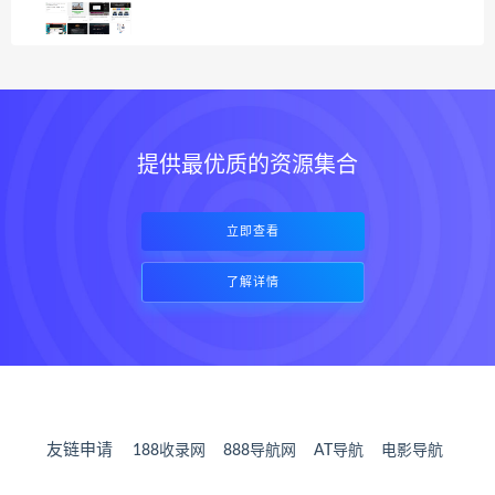
提供最优质的资源集合
立即查看
了解详情
友链申请
188收录网
888导航网
AT导航
电影导航