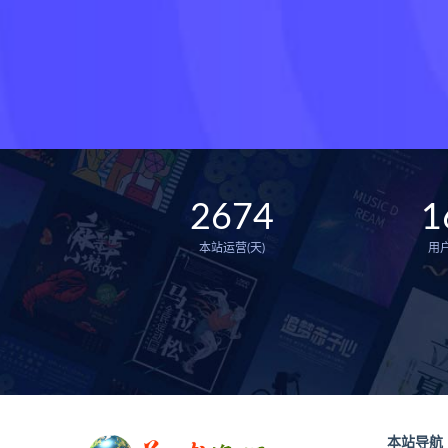
2674
1
本站运营(天)
用
本站导航