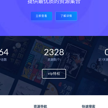
提供最优质的资源集合
立即查看
了解详情
64
2328
户总数
资源数(个)
近7天更
vip特权
资源导航
快速搜索