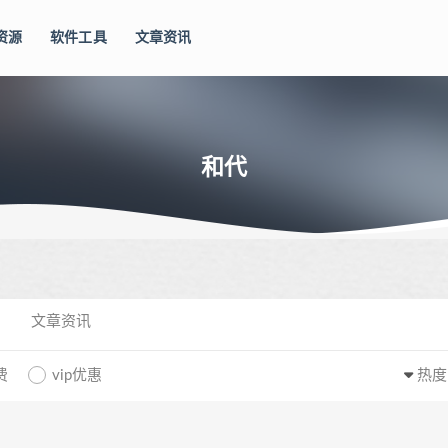
资源
软件工具
文章资讯
和代
文章资讯
费
vip优惠
热度