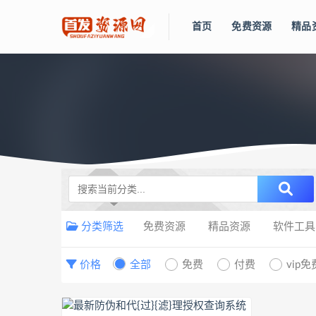
首页
免费资源
精品
分类筛选
免费资源
精品资源
软件工具
价格
全部
免费
付费
vip免