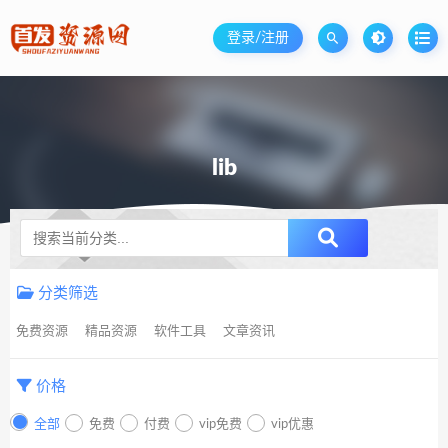
登录/注册
lib
升级SVIP无限免费下载
分类筛选
免费资源
精品资源
软件工具
文章资讯
价格
全部
免费
付费
vip免费
vip优惠