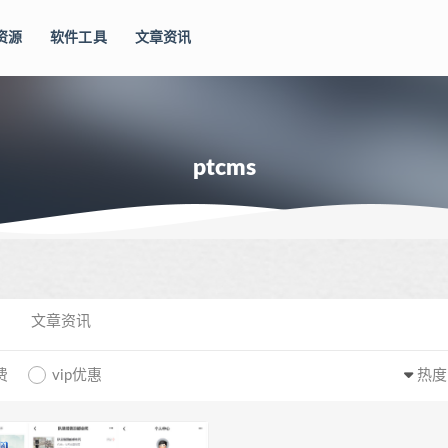
资源
软件工具
文章资讯
ptcms
文章资讯
费
vip优惠
热度