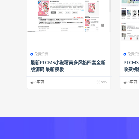
免费资源
免费资
最新PTCMS小说精美多风格四套全新
PTC
版源码 最新模板
收费机
@ 3年前
웃
559
@ 3年前