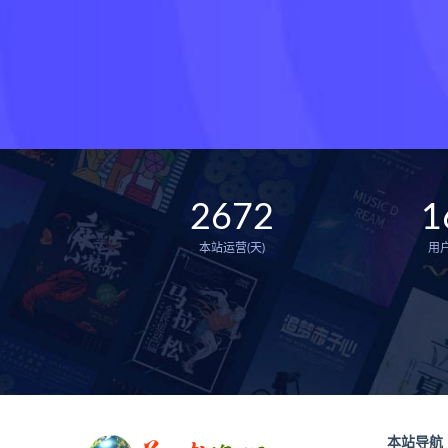
2672
1
本站运营(天)
用
本站导航