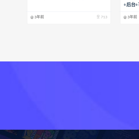
+后台
@ 3年前
웃
713
@ 3年前