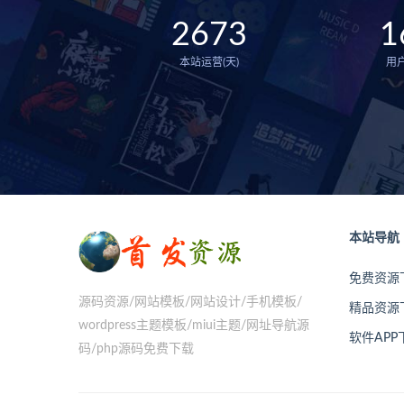
2673
1
本站运营(天)
用
本站导航
免费资源
源码资源/网站模板/网站设计/手机模板/
精品资源
wordpress主题模板/miui主题/网址导航源
软件APP
码/php源码免费下载