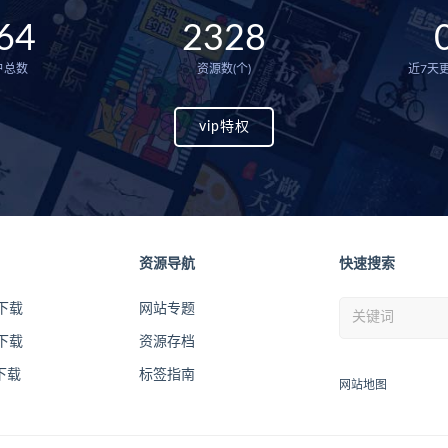
64
2328
户总数
资源数(个)
近7天更
vip特权
资源导航
快速搜索
下载
网站专题
下载
资源存档
下载
标签指南
网站地图