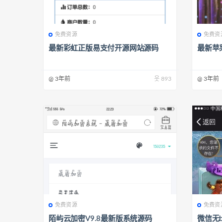
免费资源
免费资
最新彩虹正版易支付开源网站源码
最新苹
@ 3年前
웃
893
@ 3年前
免费资源
免费资
陌屿云加密V9.8最新版系统源码
微信无