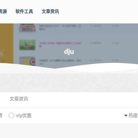
资源
软件工具
文章资讯
dju
文章资讯
费
vip优惠
热度