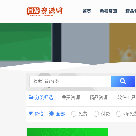
首页
免费资源
精品
分类筛选
免费资源
精品资源
软件工具
价格
全部
免费
付费
vip免