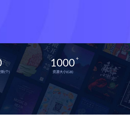
0
1000
新(个)
资源大小(GB)