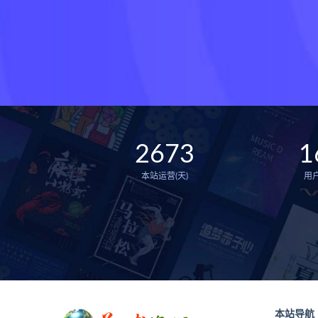
2673
1
本站运营(天)
用
本站导航