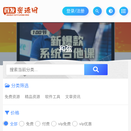
登录/注册
和弦
升级SVIP无限免费下载
分类筛选
免费资源
精品资源
软件工具
文章资讯
价格
全部
免费
付费
vip免费
vip优惠