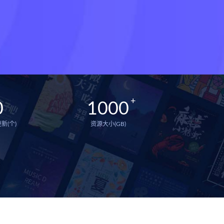
0
1000
新(个)
资源大小(GB)