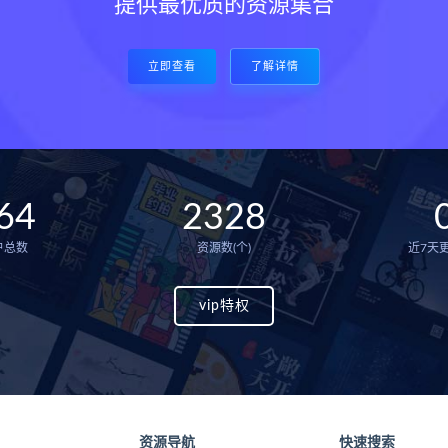
提供最优质的资源集合
立即查看
了解详情
64
2328
户总数
资源数(个)
近7天更
vip特权
资源导航
快速搜索