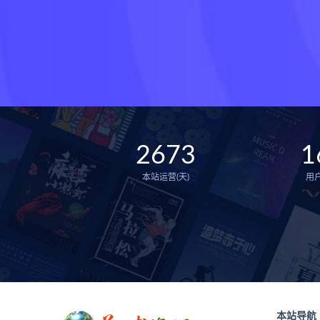
2673
1
本站运营(天)
用
本站导航