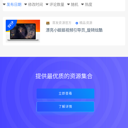
发布日期
修改时间
评论数量
随机
热度
首发资源官方
精品资源
漂亮小姐姐视频引导页_旋转炫酷
提供最优质的资源集合
立即查看
了解详情