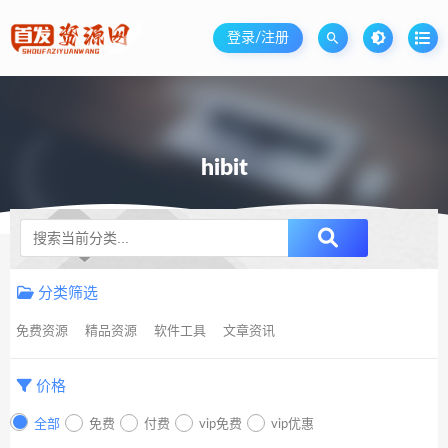
登录/注册
hibit
升级SVIP无限免费下载
分类筛选
免费资源
精品资源
软件工具
文章资讯
价格
全部
免费
付费
vip免费
vip优惠