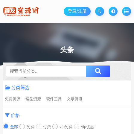
登录/注册
头条
升级SVIP无限免费下载
分类筛选
免费资源
精品资源
软件工具
文章资讯
价格
全部
免费
付费
vip免费
vip优惠