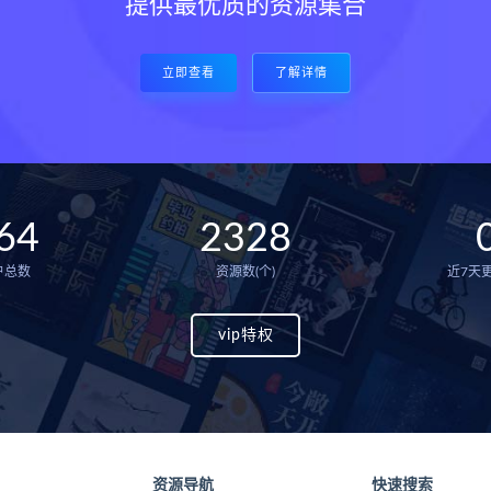
提供最优质的资源集合
立即查看
了解详情
64
2328
户总数
资源数(个)
近7天更
vip特权
资源导航
快速搜索