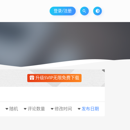
登录/注册
升级SVIP无限免费下载
随机
评论数量
修改时间
发布日期