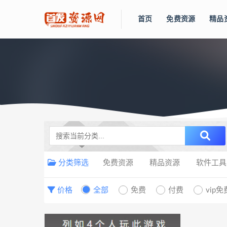
首页
免费资源
精品
分类筛选
免费资源
精品资源
软件工具
价格
全部
免费
付费
vip免