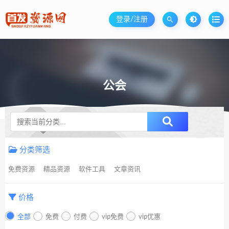
登录/注册
公会
升级SVIP无限免费下载
分类筛选
免费资源
精品资源
软件工具
文章资讯
价格
全部
免费
付费
vip免费
vip优惠