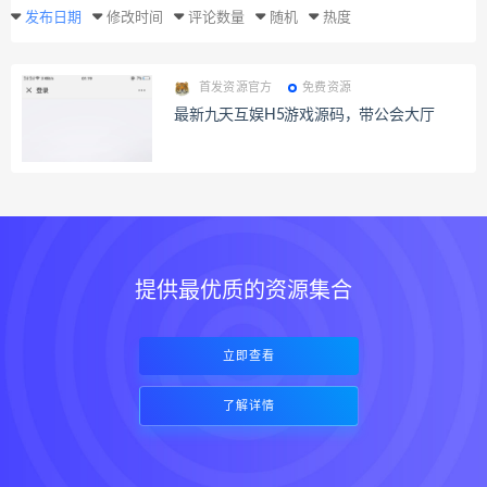
发布日期
修改时间
评论数量
随机
热度
首发资源官方
免费资源
最新九天互娱H5游戏源码，带公会大厅
提供最优质的资源集合
立即查看
了解详情