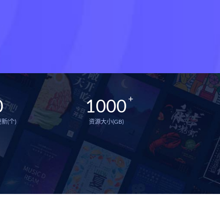
0
1000
新(个)
资源大小(GB)