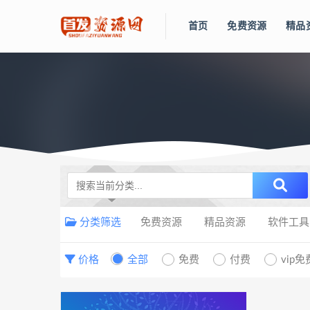
首页
免费资源
精品
分类筛选
免费资源
精品资源
软件工具
价格
全部
免费
付费
vip免