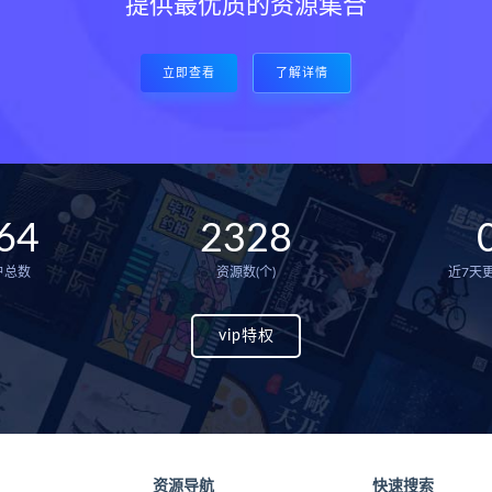
提供最优质的资源集合
立即查看
了解详情
64
2328
户总数
资源数(个)
近7天更
vip特权
资源导航
快速搜索