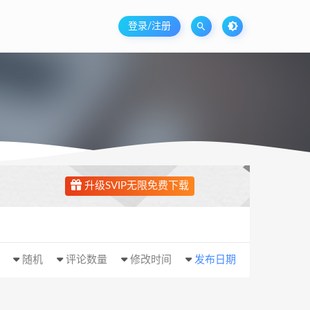
登录/注册
升级SVIP无限免费下载
随机
评论数量
修改时间
发布日期