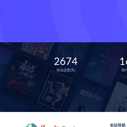
2674
1
本站运营(天)
用
本站导航