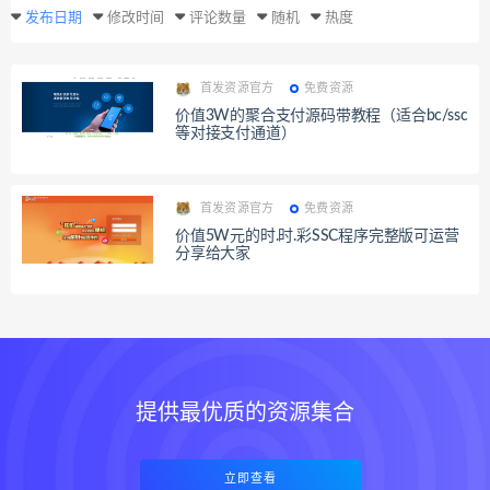
发布日期
修改时间
评论数量
随机
热度
首发资源官方
免费资源
价值3W的聚合支付源码带教程（适合bc/ssc
等对接支付通道）
首发资源官方
免费资源
价值5W元的时.时.彩SSC程序完整版可运营
分享给大家
提供最优质的资源集合
立即查看