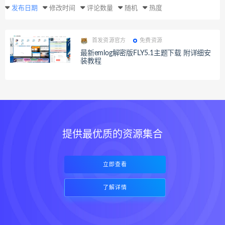
发布日期
修改时间
评论数量
随机
热度
首发资源官方
免费资源
最新emlog解密版FLY5.1主题下载 附详细安
装教程
提供最优质的资源集合
立即查看
了解详情