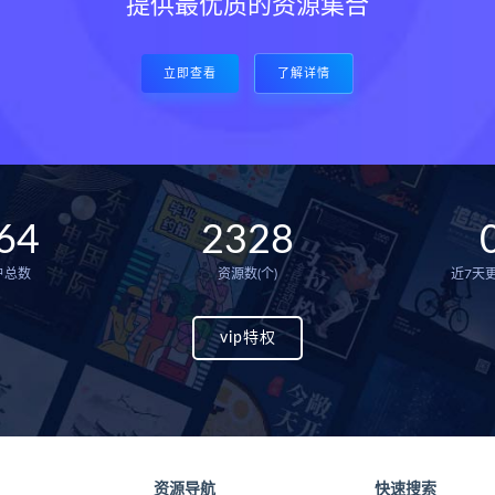
提供最优质的资源集合
立即查看
了解详情
64
2328
户总数
资源数(个)
近7天更
vip特权
资源导航
快速搜索