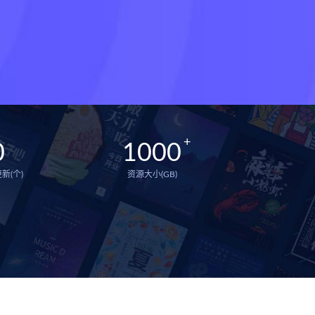
0
1000
新(个)
资源大小(GB)