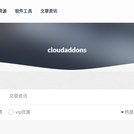
资源
软件工具
文章资讯
cloudaddons
文章资讯
费
vip优惠
热度