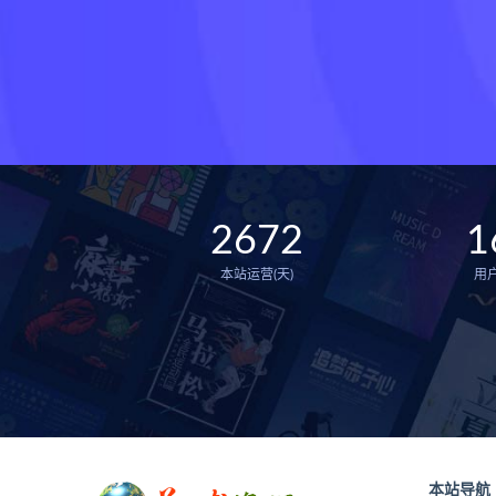
2672
1
本站运营(天)
用
本站导航