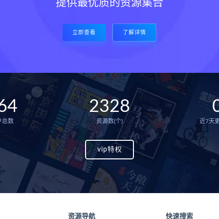
提供最优质的资源集合
立即查看
了解详情
64
2328
户总数
资源数(个)
近7天更
vip特权
资源导航
快速搜索