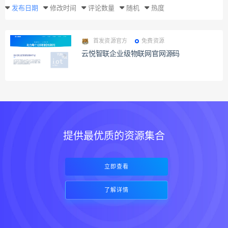
发布日期
修改时间
评论数量
随机
热度
首发资源官方
免费资源
云悦智联企业级物联网官网源码
提供最优质的资源集合
立即查看
了解详情