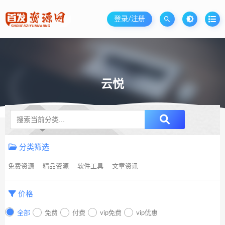
登录/注册
云悦
升级SVIP无限免费下载
分类筛选
免费资源
精品资源
软件工具
文章资讯
价格
全部
免费
付费
vip免费
vip优惠