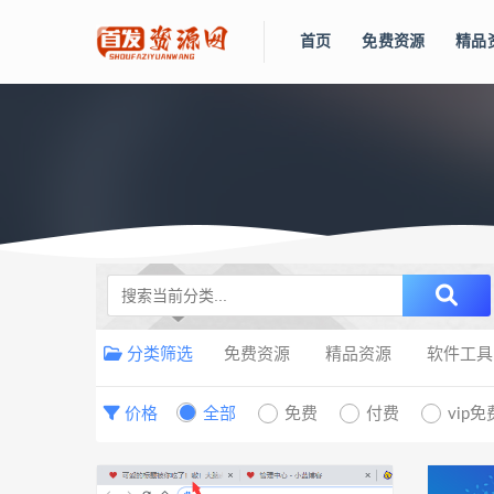
首页
免费资源
精品
分类筛选
免费资源
精品资源
软件工具
价格
全部
免费
付费
vip免