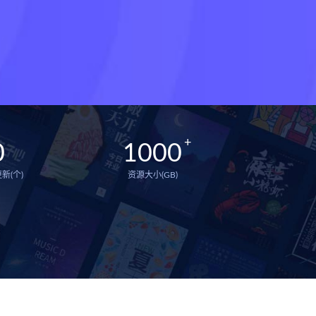
0
1000
新(个)
资源大小(GB)