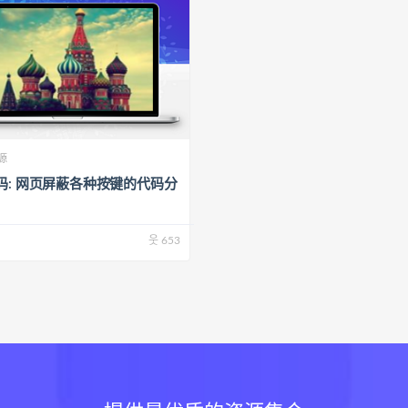
源
码: 网页屏蔽各种按键的代码分
웃
653