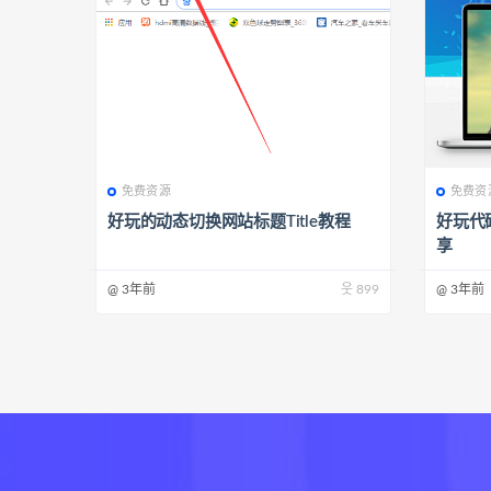
免费资源
免费资
好玩的动态切换网站标题Title教程
好玩代
享
@ 3年前
웃
899
@ 3年前