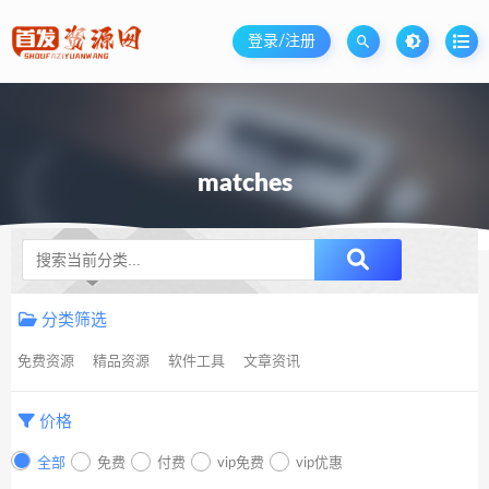
登录/注册
matches
升级SVIP无限免费下载
分类筛选
免费资源
精品资源
软件工具
文章资讯
价格
全部
免费
付费
vip免费
vip优惠