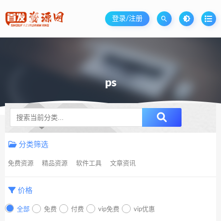
登录/注册
ps
升级SVIP无限免费下载
分类筛选
免费资源
精品资源
软件工具
文章资讯
价格
全部
免费
付费
vip免费
vip优惠