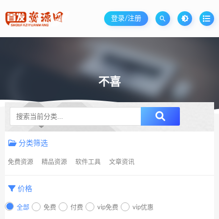
登录/注册
不喜
升级SVIP无限免费下载
分类筛选
免费资源
精品资源
软件工具
文章资讯
价格
全部
免费
付费
vip免费
vip优惠