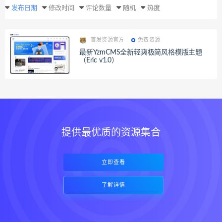
发布日期
修改时间
评论数量
随机
热度
首发资源官方
免费资源
最新YzmCMS全新轻爽极简风格模版主题
（Eric v1.0）
提供最优质的资源集合
立即查看
了解详情