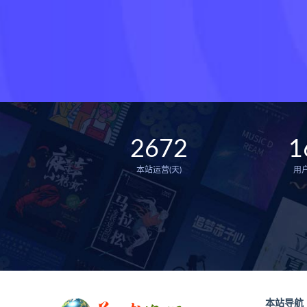
2672
1
本站运营(天)
用
本站导航