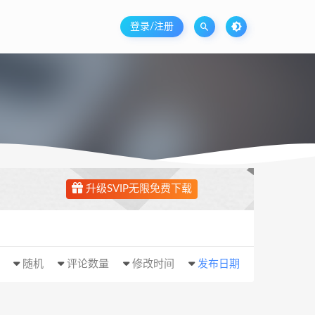
登录/注册
升级SVIP无限免费下载
随机
评论数量
修改时间
发布日期