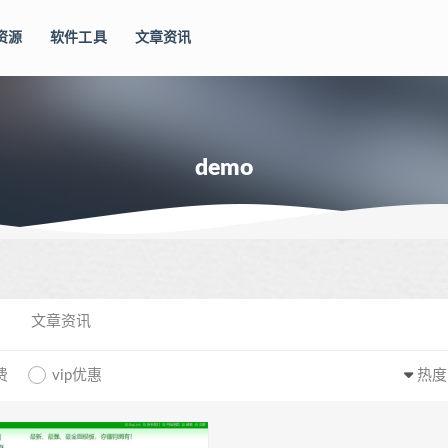
资源
软件工具
文章资讯
demo
文章资讯
费
vip优惠
热度