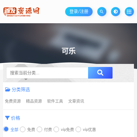
登录/注册
可乐
升级SVIP无限免费下载
分类筛选
免费资源
精品资源
软件工具
文章资讯
价格
全部
免费
付费
vip免费
vip优惠