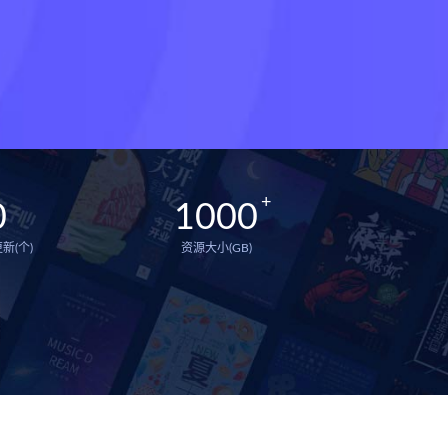
0
1000
新(个)
资源大小(GB)