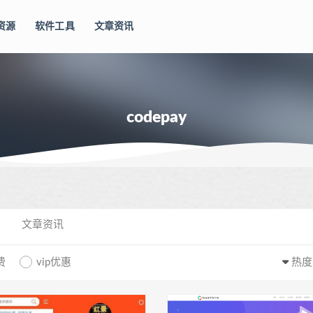
资源
软件工具
文章资讯
codepay
文章资讯
费
vip优惠
热度