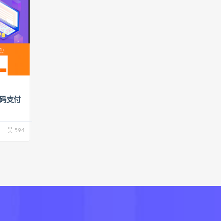
接码支付
웃
594