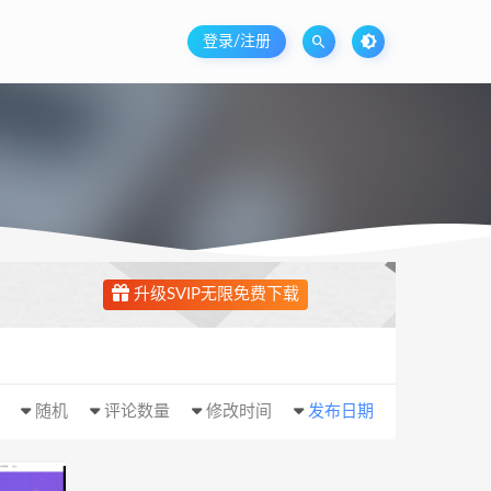
登录/注册
升级SVIP无限免费下载
随机
评论数量
修改时间
发布日期