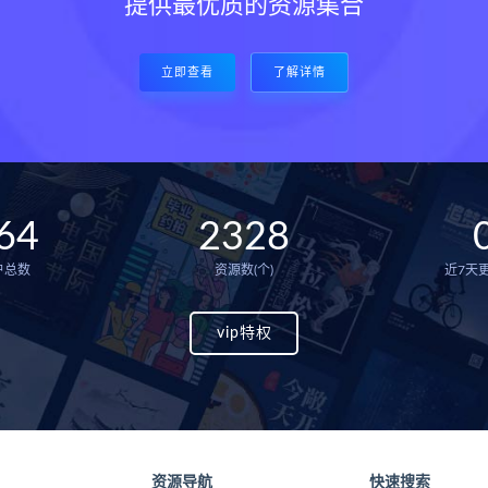
提供最优质的资源集合
立即查看
了解详情
64
2328
户总数
资源数(个)
近7天更
vip特权
资源导航
快速搜索